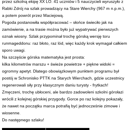
przez szkolną ekipę XX LO. 41 uczniów i 5 nauczycieli wyruszyło z
Rabki Zdrój na szlak prowadzący na Stare Wierchy (967 m n.p.m.),
a potem powrót przez Maciejową.
Pogoda postanowiła współpracować – słońce świeciło jak na
zamówienie, a na trasie można było już wypatrywać pierwszych
oznak wiosny. Szlak przypominał trochę górską wersję toru
runmageddonu: raz błoto, raz lód, więc każdy krok wymagał całkiem
sporo uwagi.
Na szczęście górska matematyka jest prosta:
kilka kilometrów marszu + świeże powietrze + piękne widoki =
ogromny apetyt. Dlatego obowiązkowym punktem programu był
postój w Schronisko PTTK na Starych Wierchach, gdzie uczestnicy
regenerowali siły przy klasycznym daniu turysty - frytkach!
Zmęczeni, trochę ubłoceni, ale bardzo zadowoleni szkolni górołazi
wrócili z kolejnej górskiej przygody. Gorce po raz kolejny pokazały,
że nawet na początku marca potrafią być jednocześnie zimowe i
wiosenne.
Do następnego szlaku!